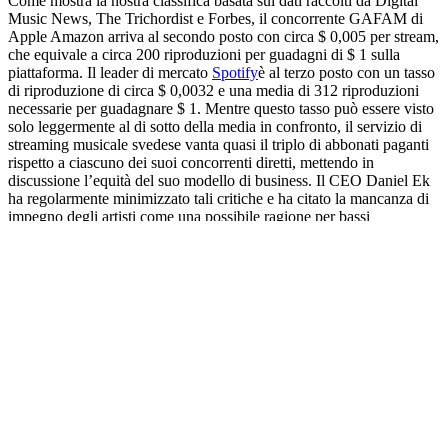
Come mostra la nostra classifica basata sui dati raccolti da Digital
Music News, The Trichordist e Forbes, il concorrente GAFAM di
Apple Amazon arriva al secondo posto con circa $ 0,005 per stream,
che equivale a circa 200 riproduzioni per guadagni di $ 1 sulla
piattaforma. Il leader di mercato
Spotify
è al terzo posto con un tasso
di riproduzione di circa $ 0,0032 e una media di 312 riproduzioni
necessarie per guadagnare $ 1. Mentre questo tasso può essere visto
solo leggermente al di sotto della media in confronto, il servizio di
streaming musicale svedese vanta quasi il triplo di abbonati paganti
rispetto a ciascuno dei suoi concorrenti diretti, mettendo in
discussione l’equità del suo modello di business. Il CEO Daniel Ek
ha regolarmente minimizzato tali critiche e ha citato la mancanza di
impegno degli artisti come una possibile ragione per bassi
pagamenti. Invece di
pubblicare
solo un nuovo album ogni due anni,
Ek ha detto alla società di consulenza musicale Music Ally nel luglio
del 2020 che “si tratta di mettere il lavoro, della narrazione intorno
all’album e di mantenere un dialogo continuo con i tuoi fan” .
Questo dialogo con i fan ovviamente dipende da quei fan che
vogliono supportare artisti specifici, un modello che è stato adottato
dal
servizio di streaming cinese
Tencent Music. Sebbene i flussi
stessi non contribuiscano molto al pagamento effettivo, la
piattaforma di streaming ha introdotto micropagamenti come la
mancia per supportare ulteriormente gli artisti. Non solo realizza la
maggior parte delle sue entrate tramite una commissione su questi