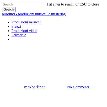
Skip
Hit enter to search or ESC to close
to
Search
main
Close
nusound - produzioni musicali e mastering
content
Search
Menu
Produzioni musicali
Prezzi
Produzioni video
Editoriale
whatsapp
Editoriale
Quanto si guadagna con spotify
e apple music
By
maxberliner
Luglio 2, 2024
No Comments