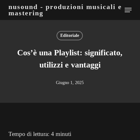
Skip
nusound - produzioni musicali e
Menu
mastering
to
main
content
Editoriale
Cos’è una Playlist: significato,
utilizzi e vantaggi
Giugno 1, 2025
Tempo di lettura:
4
minuti